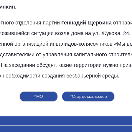
мякин.
стного отделения партии
Геннадий Щербина
отправи
ложившейся ситуации возле дома на ул. Жукова, 24.
енной организацией инвалидов-колясочников «Мы в
едставителями от управления капитального строител
На заседании обсудят, какие территории нужно приве
о необходимости создания безбарьерной среды.
#МО
#Старооскольское