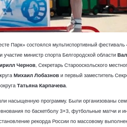
есте Парк» состоялся мультиспортивный фестиваль 
и участие министр спорта Белгородской области
Вал
ирилл Чернов
, Секретарь Старооскольского местно
округа
Михаил Лобазнов
и первый заместитель Секр
 округа
Татьяна Карпачева
.
или насыщенную программу. Были организованы се
евнования по баскетболу 3×3, футбольные матчи и 
установление рекорда России по массовому выполн