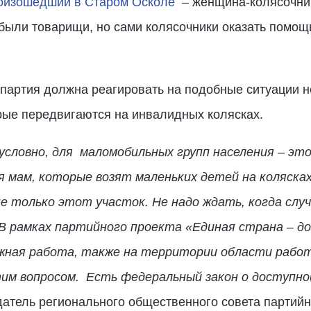
роизошедший в Старом Осколе
– женщина-колясочниц
были товарищи, но сами колясочники оказать помощ
 партия должна реагировать на подобные ситуации н
рые передвигаются на инвалидных колясках.
условно, для маломобильных групп населения – это
ля мам, которые возят маленьких детей на коляска
не только этот участок. Не надо ждать, когда слу
В рамках партийного проекта «Единая страна – д
жная работа, также на территории области рабо
им вопросом. Есть федеральный закон о доступной
датель регионального общественного совета партийн