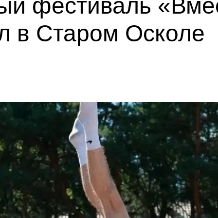
ый фестиваль «Вмес
л в Старом Осколе