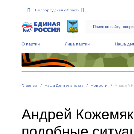
Белгородская область
О партии
Лица партии
Наша дея
Местные общественные приемные Партии
Руководитель Региональной обще
Народная программа «Единой России»
Главная
Наша Деятельность
Новости
Андрей К
Андрей Кожемяк
подобные ситуа