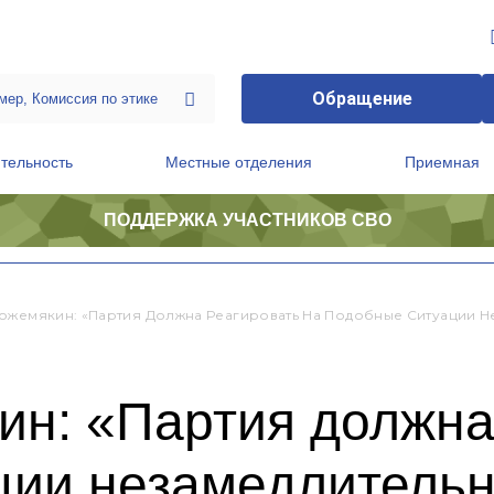
Обращение
тельность
Местные отделения
Приемная
ПОДДЕРЖКА УЧАСТНИКОВ СВО
ственной приемной Председателя Партии
Президиум регионального политического совета
ожемякин: «Партия Должна Реагировать На Подобные Ситуации Н
ин: «Партия должна
ции незамедлитель