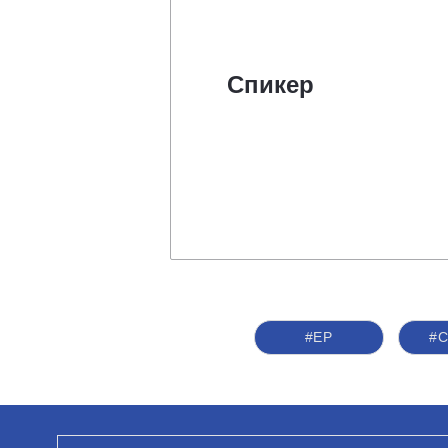
Спикер
#ЕР
#С