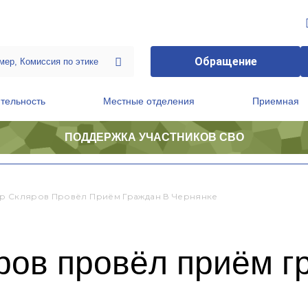
Обращение
тельность
Местные отделения
Приемная
ПОДДЕРЖКА УЧАСТНИКОВ СВО
ственной приемной Председателя Партии
Президиум регионального политического совета
р Скляров Провёл Приём Граждан В Чернянке
ров провёл приём г