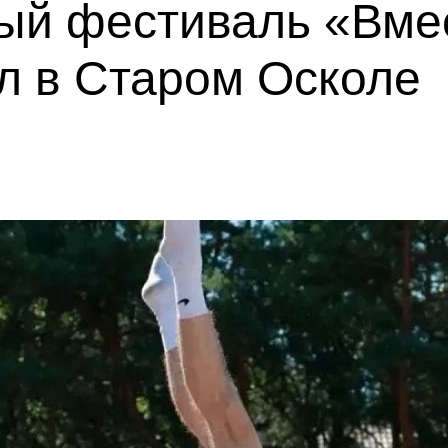
ый фестиваль «Вмес
л в Старом Осколе