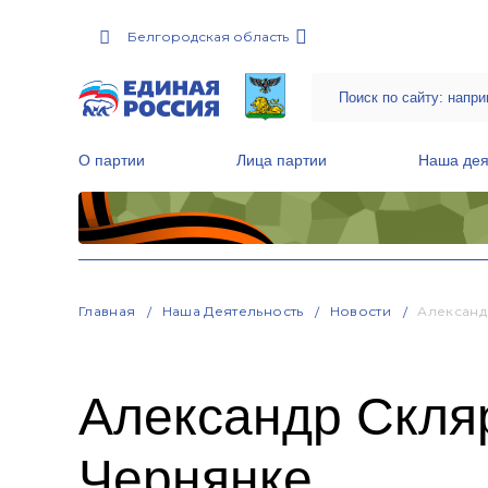
Белгородская область
О партии
Лица партии
Наша дея
Местные общественные приемные Партии
Руководитель Региональной обще
Народная программа «Единой России»
Главная
Наша Деятельность
Новости
Александ
Александр Скля
Чернянке