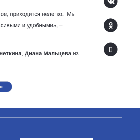
ое, приходится нелегко. Мы
расивыми и удобными», –
неткина
,
Диана Мальцева
из
кт