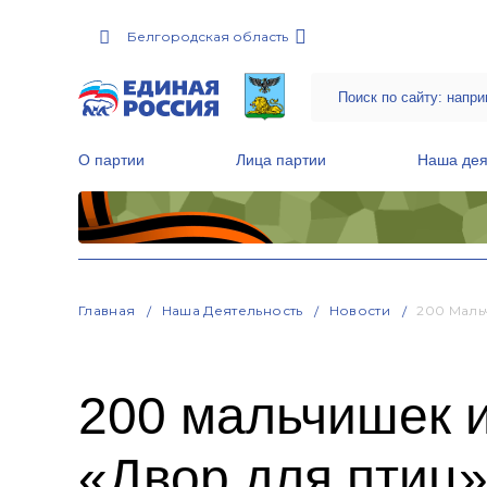
Белгородская область
О партии
Лица партии
Наша дея
Местные общественные приемные Партии
Руководитель Региональной обще
Народная программа «Единой России»
Главная
Наша Деятельность
Новости
200 Маль
200 мальчишек и
«Двор для птиц