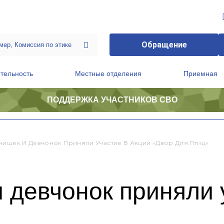
Обращение
тельность
Местные отделения
Приемная
ПОДДЕРЖКА УЧАСТНИКОВ СВО
ственной приемной Председателя Партии
Президиум регионального политического совета
чишек И Девчонок Приняли Участие В Акции «Двор Для Птиц»
 девчонок приняли 
»