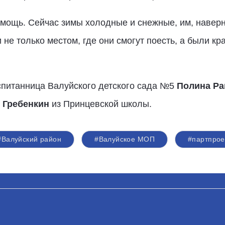
омощь. Сейчас зимы холодные и снежные, им, наверн
 не только местом, где они смогут поесть, а были к
спитанница Валуйского детского сада №5
Полина Ра
 Гребенкин
из Принцевской школы.
#Валуйский район
#Валуйское МОП
#партпрое